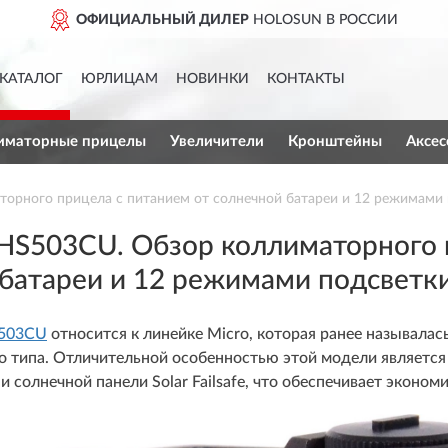
ДОСТАВИМ
ПО ВСЕЙ РОССИИ
КАТАЛОГ
ЮРЛИЦАМ
НОВИНКИ
КОНТАКТЫ
иматорные прицелы
Увеличители
Кронштейны
Аксес
рного прицела с питанием от солнечной батареи и 12 режимами 
S503CU. Обзор коллиматорного п
батареи и 12 режимами подсветк
S503CU
относится к линейке Micro, которая ранее называлас
 типа. Отличительной особенностью этой модели является н
 солнечной панели Solar Failsafe, что обеспечивает эконом