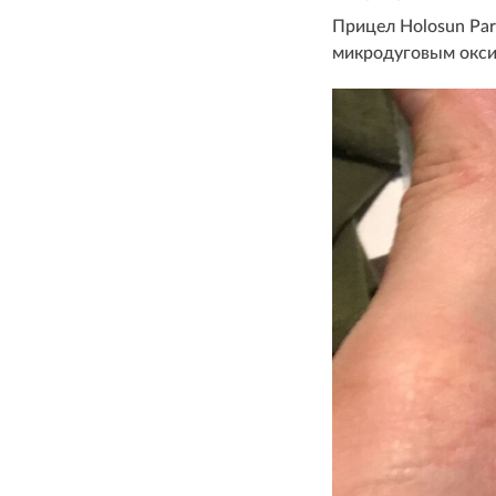
Прицел Holosun Pa
микродуговым оксид