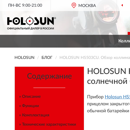
ПН-ВС 9:00-21:00
ОФИЦИАЛЬНЫЙ ДИЛЕР
HOLOSUN В РОССИИ
МОСКВА
Колл
HOLOSUN
БЛОГ
HOLOSUN HS503CU. Обзор коллимато
HOLOSUN H
Содержание
солнечной 
» Описание
Прибор
Holosun H
прицелом закрытого
» Функции
обычной батарейки и
» Комплектация
» Технические характеристики