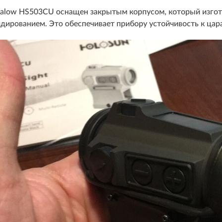
ralow HS503CU оснащен закрытым корпусом, который изгот
ированием. Это обеспечивает прибору устойчивость к цара