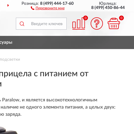
Розница:
8 (499) 444-17-60
Юрлица:
ПОЛНЫЙ
АССОРТИМЕНТ 
8 (499) 450-86-44
Перезвоните мне
0
0
суары
подсветки
рицела с питанием от
и
ь Paralow, и является высокотехнологичным
аличие не одного элемента питания, а целых двух:
ию заряда.